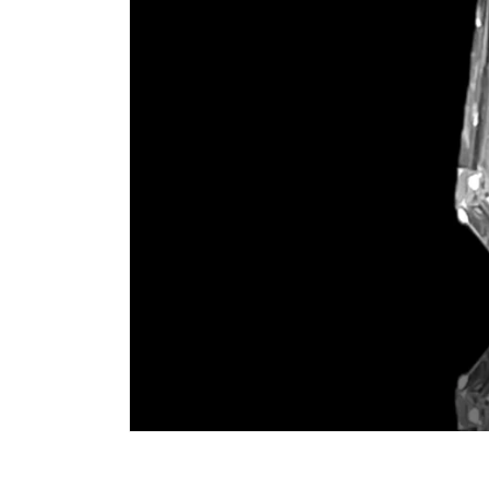
モ
ー
ダ