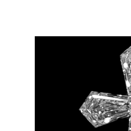
コンテ
ンツに
進む
商品情
報にス
キップ