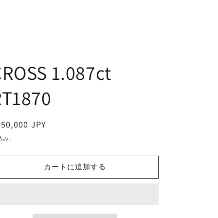
CROSS 1.087ct
RT1870
通
50,000 JPY
常
込み。
価
格
カートに追加する