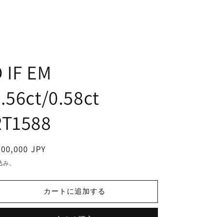
 IF EM
.56ct/0.58ct
RT1588
通
00,000 JPY
常
込み。
価
格
カートに追加する