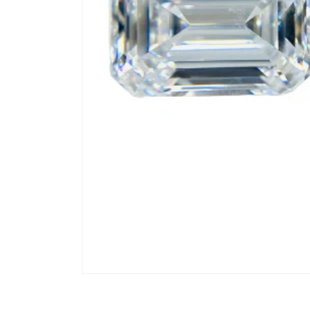
モ
ー
ダ