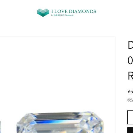
D
0
¥6
税