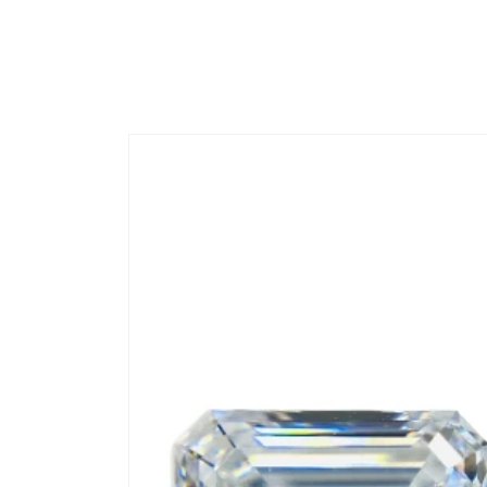
コンテ
ンツに
進む
商品情
報にス
キップ