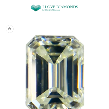
コンテ
ンツに
進む
商品情
報にス
キップ