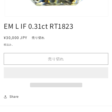
モ
EM L IF 0.31ct RT1823
ー
ダ
ル
で
通
¥30,000 JPY
売り切れ
メ
常
税込み。
デ
価
ィ
ア
格
売り切れ
(1)
を
開
く
Share