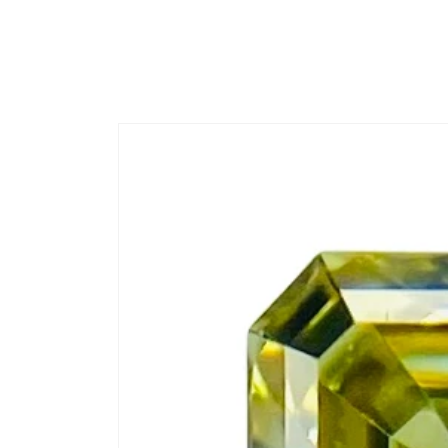
コンテ
ンツに
進む
商品情
報にス
キップ