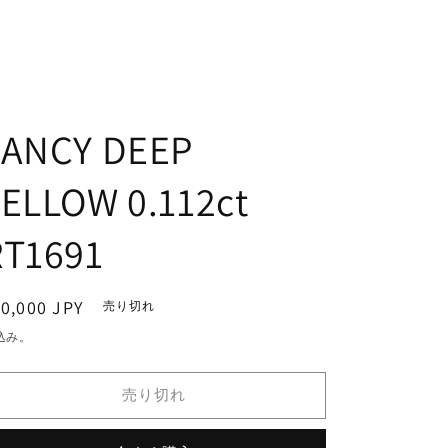
FANCY DEEP
YELLOW 0.112ct
RT1691
通
0,000 JPY
売り切れ
常
込み。
価
格
売り切れ