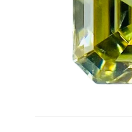
モ
ー
ダ