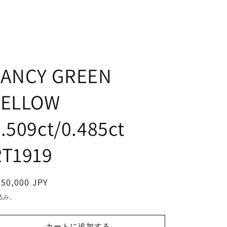
FANCY GREEN
YELLOW
.509ct/0.485ct
RT1919
通
50,000 JPY
常
込み。
価
格
カートに追加する