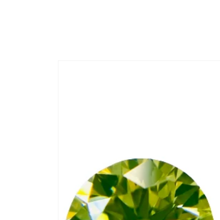
コンテ
ンツに
進む
商品情
報にス
キップ