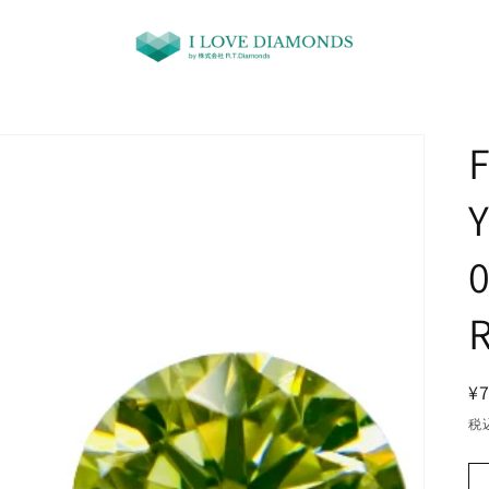
0
¥7
税