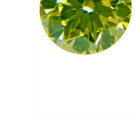
モ
ー
ダ