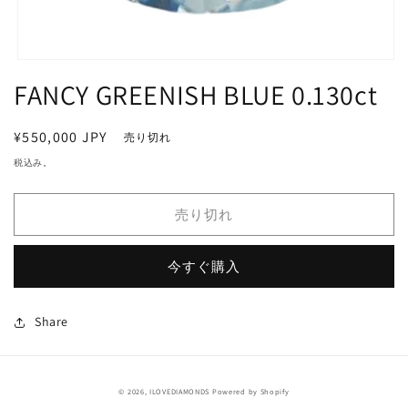
モ
FANCY GREENISH BLUE 0.130ct
ー
ダ
ル
で
通
¥550,000 JPY
売り切れ
メ
常
税込み。
デ
価
ィ
ア
格
売り切れ
(1)
を
開
く
今すぐ購入
Share
© 2026,
ILOVEDIAMONDS
Powered by Shopify