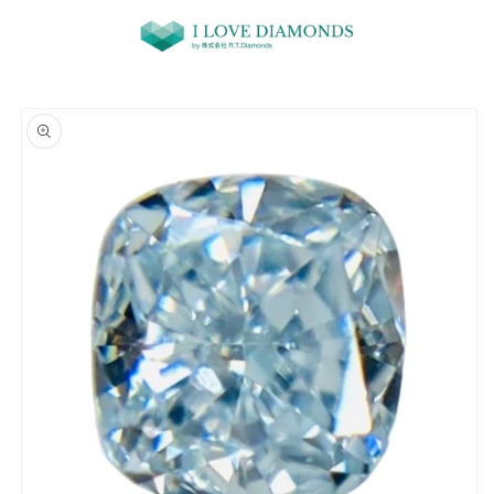
コンテ
ンツに
進む
商品情
報にス
キップ