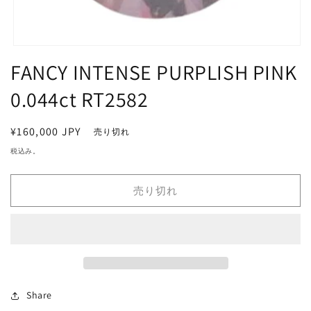
モ
FANCY INTENSE PURPLISH PINK
ー
ダ
ル
0.044ct RT2582
で
メ
デ
通
¥160,000 JPY
売り切れ
ィ
常
ア
税込み。
価
(1)
を
格
開
売り切れ
く
Share