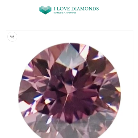
コンテ
ンツに
進む
商品情
報にス
キップ