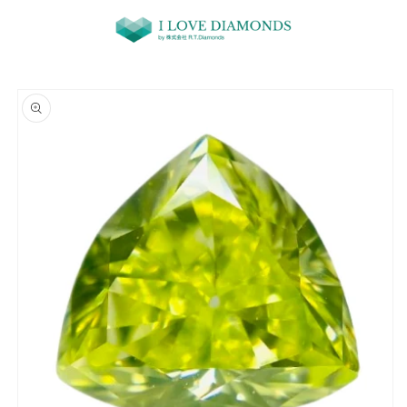
コンテ
ンツに
進む
商品情
報にス
キップ