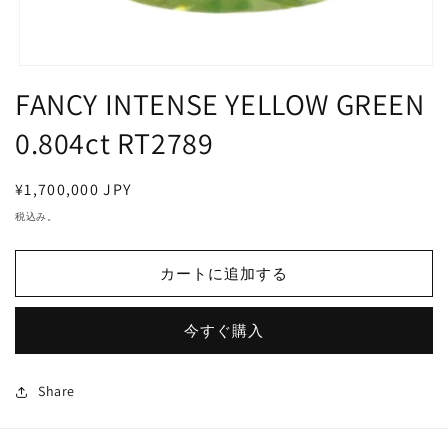
モ
FANCY INTENSE YELLOW GREEN
ー
ダ
ル
0.804ct RT2789
で
メ
デ
通
¥1,700,000 JPY
ィ
常
税込み。
ア
価
(1)
を
格
開
カートに追加する
く
今すぐ購入
Share