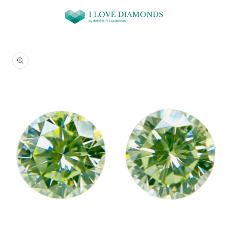
コンテ
ンツに
進む
商品情
報にス
キップ