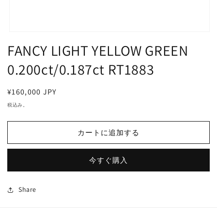
モ
FANCY LIGHT YELLOW GREEN
ー
ダ
ル
0.200ct/0.187ct RT1883
で
メ
デ
通
¥160,000 JPY
ィ
常
税込み。
ア
価
(1)
を
格
開
カートに追加する
く
今すぐ購入
Share