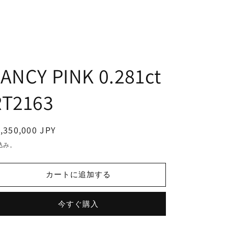
ANCY PINK 0.281ct
RT2163
通
,350,000 JPY
常
込み。
価
格
カートに追加する
今すぐ購入