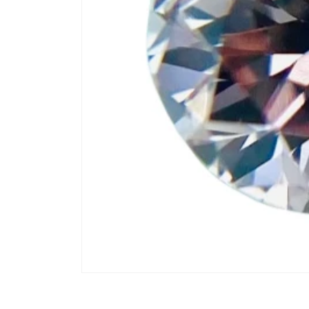
モ
ー
ダ