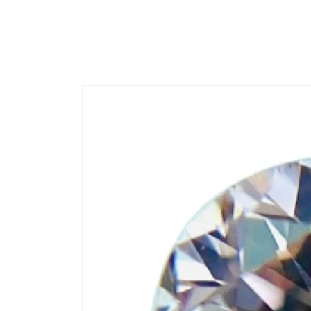
コンテ
ンツに
進む
商品情
報にス
キップ