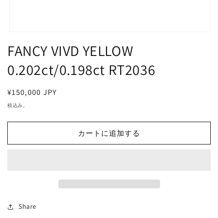
モ
FANCY VIVD YELLOW
ー
ダ
ル
0.202ct/0.198ct RT2036
で
メ
デ
通
¥150,000 JPY
ィ
常
税込み。
ア
価
(1)
を
格
開
カートに追加する
く
Share