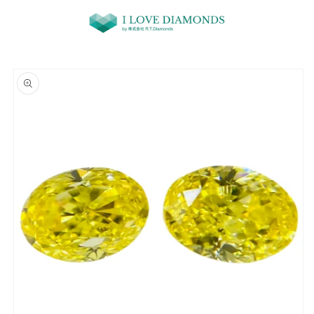
コンテ
ンツに
進む
商品情
報にス
キップ