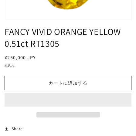
モ
FANCY VIVID ORANGE YELLOW
ー
ダ
ル
0.51ct RT1305
で
メ
デ
通
¥250,000 JPY
ィ
常
税込み。
ア
価
(1)
を
格
開
カートに追加する
く
Share