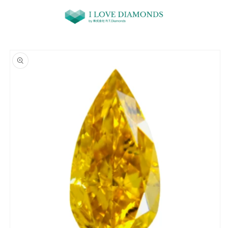
コンテ
ンツに
進む
商品情
報にス
キップ