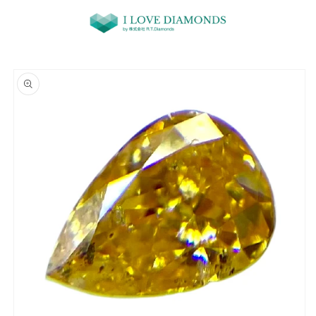
コンテ
ンツに
進む
商品情
報にス
キップ