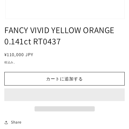
モ
FANCY VIVID YELLOW ORANGE
ー
ダ
ル
0.141ct RT0437
で
メ
デ
通
¥110,000 JPY
ィ
常
税込み。
ア
価
(1)
を
格
開
カートに追加する
く
Share