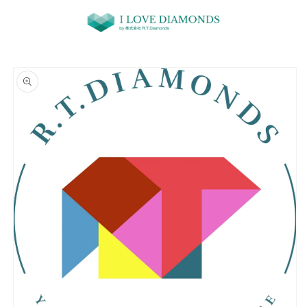
コンテ
ンツに
進む
商品情
報にス
キップ