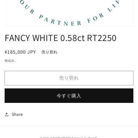
モ
FANCY WHITE 0.58ct RT2250
ー
ダ
ル
で
通
¥185,000 JPY
売り切れ
メ
常
税込み。
デ
価
ィ
ア
格
売り切れ
(1)
を
開
く
今すぐ購入
Share
© 2026,
ILOVEDIAMONDS
Powered by Shopify