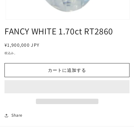
モ
FANCY WHITE 1.70ct RT2860
ー
ダ
ル
で
通
¥1,900,000 JPY
メ
常
税込み。
デ
価
ィ
ア
格
カートに追加する
(1)
を
開
く
Share