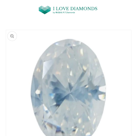
コンテ
ンツに
進む
商品情
報にス
キップ