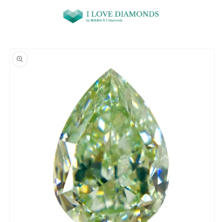
コンテ
ンツに
進む
商品情
報にス
キップ