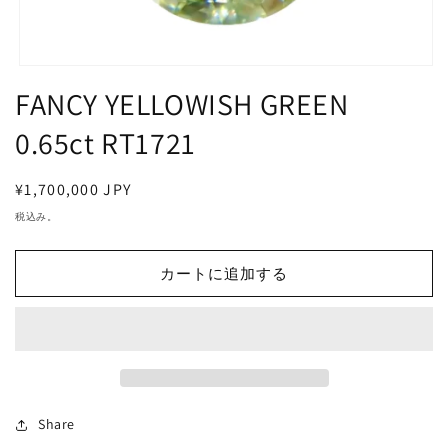
モ
FANCY YELLOWISH GREEN
ー
ダ
ル
0.65ct RT1721
で
メ
デ
通
¥1,700,000 JPY
ィ
常
税込み。
ア
価
(1)
を
格
開
カートに追加する
く
Share