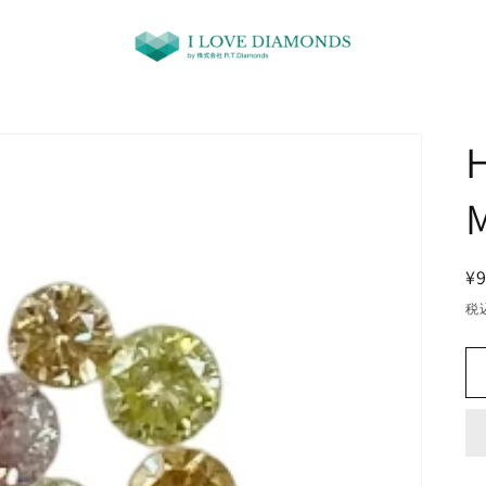
M
¥9
税