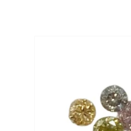
コンテ
ンツに
進む
商品情
報にス
キップ