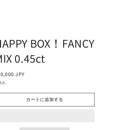
HAPPY BOX！FANCY
IX 0.45ct
通
0,000 JPY
常
込み。
価
格
カートに追加する