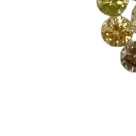
モ
ー
ダ