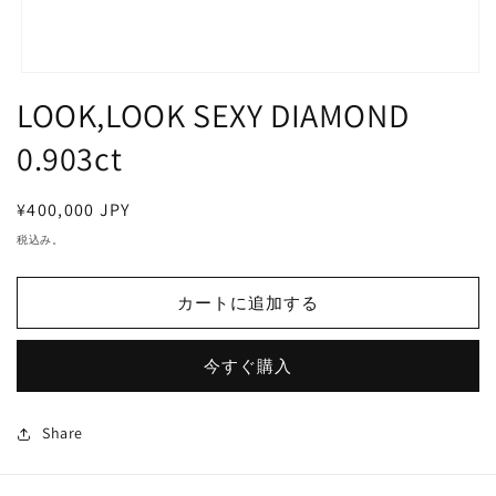
モ
LOOK,LOOK SEXY DIAMOND
ー
ダ
ル
0.903ct
で
メ
デ
通
¥400,000 JPY
ィ
常
税込み。
ア
価
(1)
を
格
開
カートに追加する
く
今すぐ購入
Share