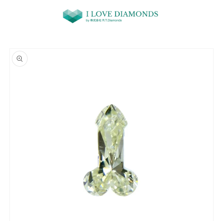
コンテ
ンツに
進む
商品情
報にス
キップ