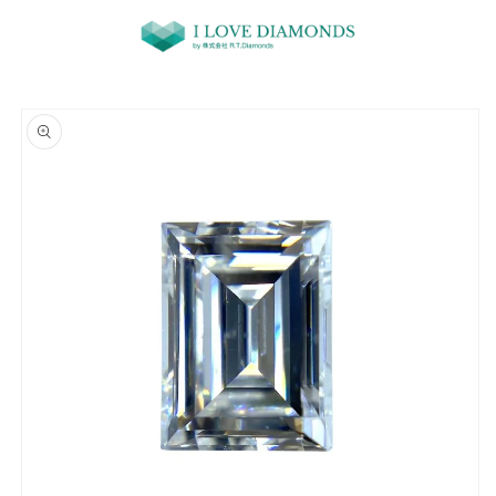
コンテ
ンツに
進む
商品情
報にス
キップ