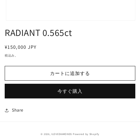
モ
RADIANT 0.565ct
ー
ダ
ル
で
通
¥150,000 JPY
メ
常
税込み。
デ
価
ィ
ア
格
カートに追加する
(1)
を
開
く
今すぐ購入
Share
© 2026,
ILOVEDIAMONDS
Powered by Shopify