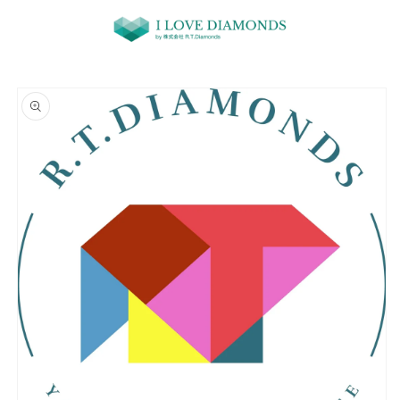
コンテ
ンツに
進む
商品情
報にス
キップ