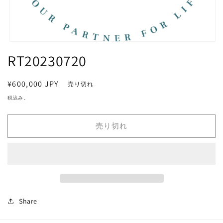
モ
RT20230720
ー
ダ
ル
で
通
¥600,000 JPY
売り切れ
メ
常
税込み。
デ
価
ィ
ア
格
売り切れ
(1)
を
開
く
Share