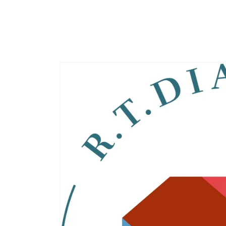
コンテ
ンツに
進む
商品情
報にス
キップ