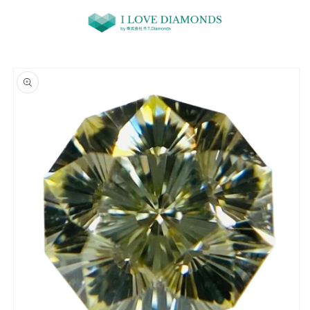
コンテ
ンツに
進む
商品情
報にス
キップ