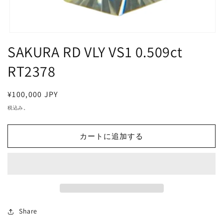
モ
SAKURA RD VLY VS1 0.509ct
ー
ダ
ル
RT2378
で
メ
デ
通
¥100,000 JPY
ィ
常
税込み。
ア
価
(1)
を
格
開
カートに追加する
く
Share