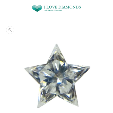
コンテ
ンツに
進む
商品情
報にス
キップ