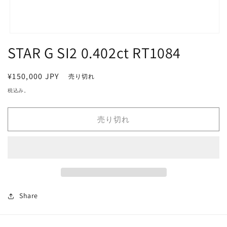
モ
STAR G SI2 0.402ct RT1084
ー
ダ
ル
で
通
¥150,000 JPY
売り切れ
メ
常
税込み。
デ
価
ィ
ア
格
売り切れ
(1)
を
開
く
Share