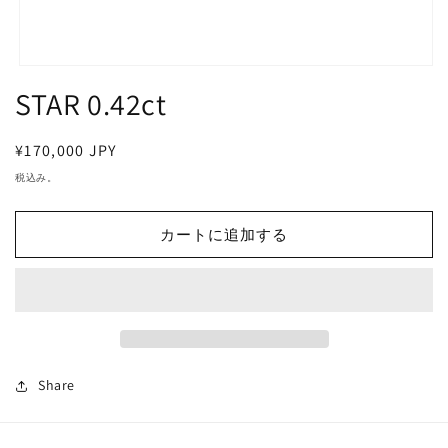
モ
STAR 0.42ct
ー
ダ
ル
で
通
¥170,000 JPY
メ
常
税込み。
デ
価
ィ
ア
格
カートに追加する
(1)
を
開
く
Share