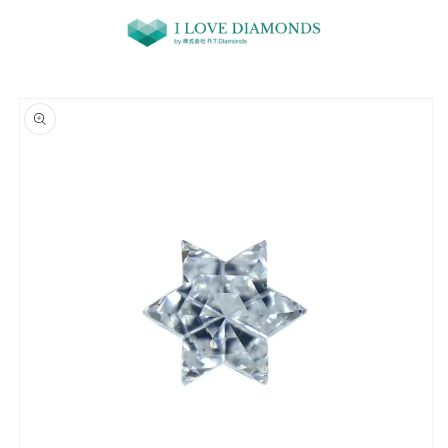
コンテ
ンツに
進む
商品情
報にス
キップ