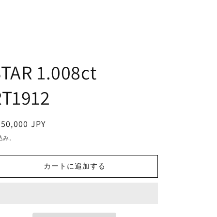
TAR 1.008ct
RT1912
通
50,000 JPY
常
込み。
価
格
カートに追加する