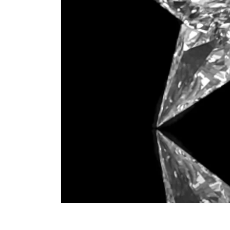
モ
ー
ダ