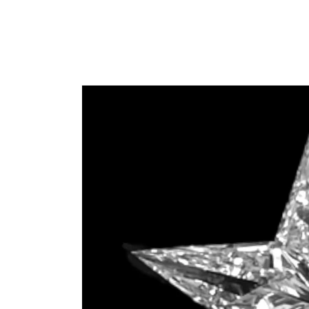
コンテ
ンツに
進む
商品情
報にス
キップ