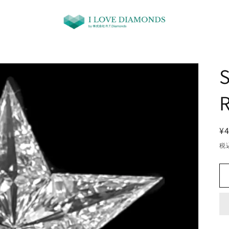
S
¥4
税